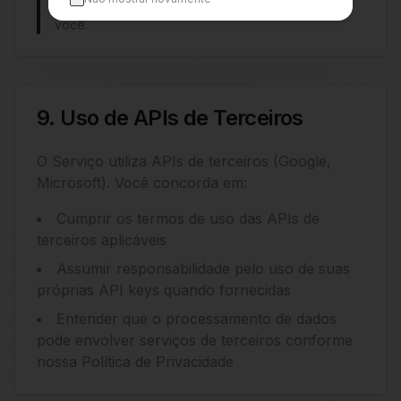
seu conteúdo apenas para fornecer o Serviço a
você.
9. Uso de APIs de Terceiros
O Serviço utiliza APIs de terceiros (Google,
Microsoft). Você concorda em:
Cumprir os termos de uso das APIs de
terceiros aplicáveis
Assumir responsabilidade pelo uso de suas
próprias API keys quando fornecidas
Entender que o processamento de dados
pode envolver serviços de terceiros conforme
nossa Política de Privacidade