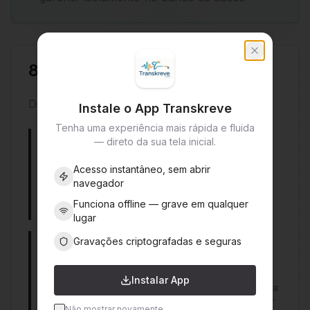
8. Propriedade Intelectual
Direitos e propriedade:
Instale o App Transkreve
Tenha uma experiência mais rápida e fluida
Nossos Direitos
— direto da sua tela inicial.
O Transkreve e todo o seu conteúdo, recursos e
Acesso instantâneo, sem abrir
funcionalidades são de propriedade exclusiva da
navegador
empresa e estão protegidos por leis de direitos
autorais, marcas registradas e outras leis de
Funciona offline — grave em qualquer
propriedade intelectual.
lugar
Seus Direitos
Gravações criptografadas e seguras
Você mantém todos os direitos sobre o conteúdo
que você carrega, grava ou cria através do
Instalar App
Serviço. Ao usar o Serviço, você nos concede uma
licença limitada para processar, armazenar e exibir
Não mostrar novamente