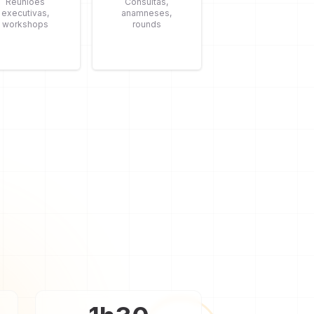
Reuniões
Consultas,
executivas,
anamneses,
workshops
rounds