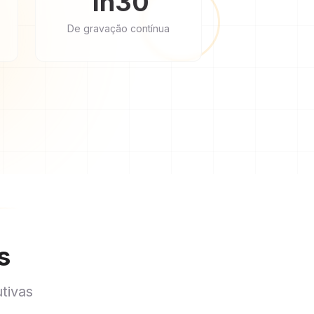
1h30
De gravação contínua
s
tivas