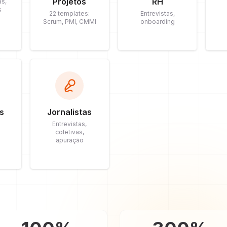
Projetos
RH
as,
s
22 templates:
Entrevistas,
Scrum, PMI, CMMI
onboarding
s
Jornalistas
Entrevistas,
coletivas,
apuração