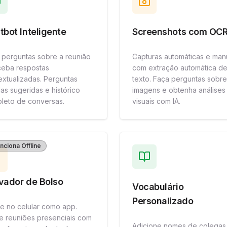
tbot Inteligente
Screenshots com OC
 perguntas sobre a reunião
Capturas automáticas e man
ceba respostas
com extração automática d
extualizadas. Perguntas
texto. Faça perguntas sobre
as sugeridas e histórico
imagens e obtenha análises
leto de conversas.
visuais com IA.
nciona Offline
vador de Bolso
Vocabulário
Personalizado
ale no celular como app.
e reuniões presenciais com
Adicione nomes de colegas