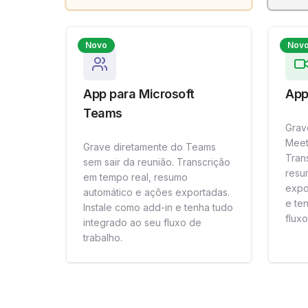
Novo
Nov
App para Microsoft
App
Teams
Grav
Meet
Grave diretamente do Teams
Tran
sem sair da reunião. Transcrição
resu
em tempo real, resumo
expo
automático e ações exportadas.
e te
Instale como add-in e tenha tudo
fluxo
integrado ao seu fluxo de
trabalho.