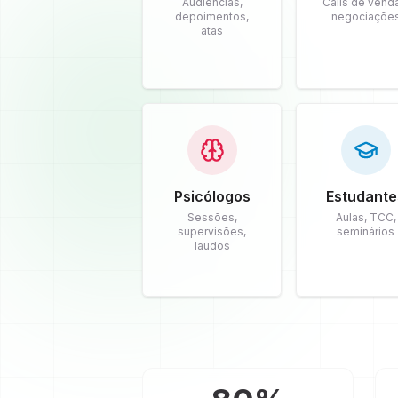
Audiências,
Calls de vend
depoimentos,
negociaçõe
atas
Psicólogos
Estudante
Sessões,
Aulas, TCC,
supervisões,
seminários
laudos