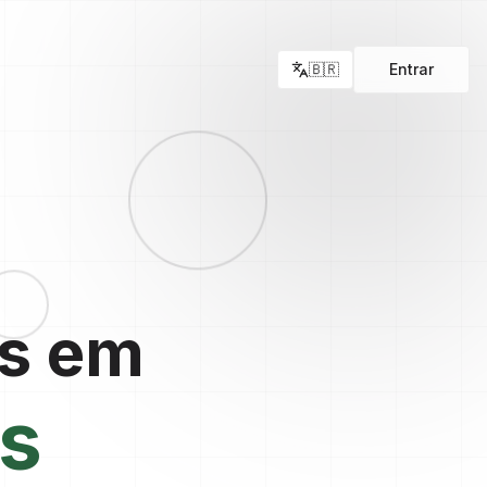
🇧🇷
Entrar
es em
os