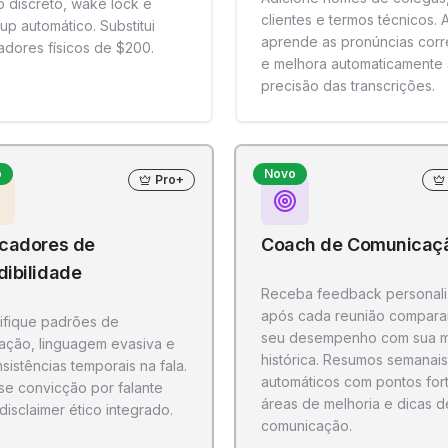
 discreto, wake lock e
clientes e termos técnicos. A
up automático. Substitui
aprende as pronúncias corr
adores físicos de $200.
e melhora automaticamente 
precisão das transcrições.
o
Novo
Pro+
icadores de
Coach de Comunicaç
dibilidade
Receba feedback personal
após cada reunião compar
tifique padrões de
seu desempenho com sua 
tação, linguagem evasiva e
histórica. Resumos semanais
sistências temporais na fala.
automáticos com pontos for
ise convicção por falante
áreas de melhoria e dicas d
disclaimer ético integrado.
comunicação.