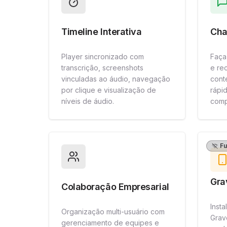
Timeline Interativa
Cha
Player sincronizado com
Faça
transcrição, screenshots
e re
vinculadas ao áudio, navegação
cont
por clique e visualização de
rápid
níveis de áudio.
comp
Fu
Gra
Colaboração Empresarial
Inst
Organização multi-usuário com
Grav
gerenciamento de equipes e