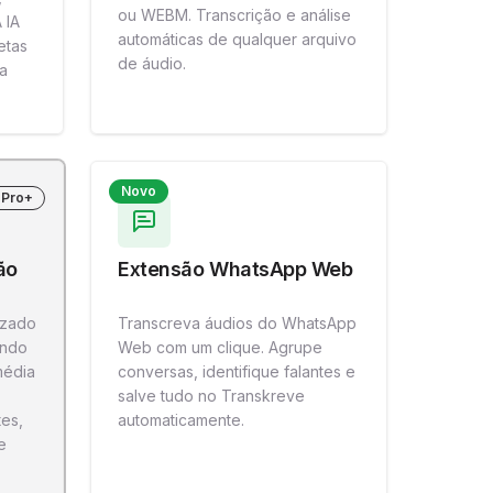
ou WEBM. Transcrição e análise
 IA
automáticas de qualquer arquivo
etas
de áudio.
a
Novo
Pro+
ão
Extensão WhatsApp Web
izado
Transcreva áudios do WhatsApp
ando
Web com um clique. Agrupe
média
conversas, identifique falantes e
salve tudo no Transkreve
tes,
automaticamente.
e