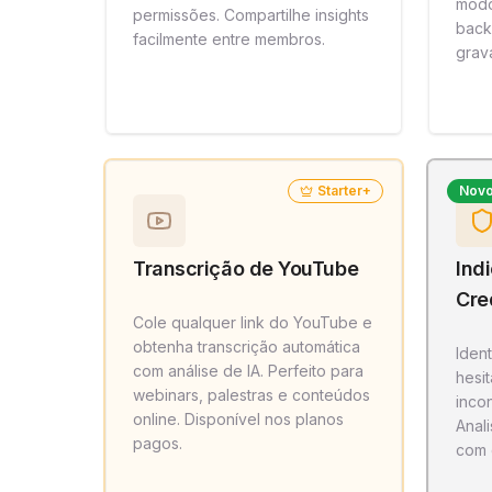
modo
permissões. Compartilhe insights
back
facilmente entre membros.
grav
Starter+
Nov
Transcrição de YouTube
Ind
Cre
Cole qualquer link do YouTube e
obtenha transcrição automática
Iden
com análise de IA. Perfeito para
hesi
webinars, palestras e conteúdos
incon
online. Disponível nos planos
Anal
pagos.
com 