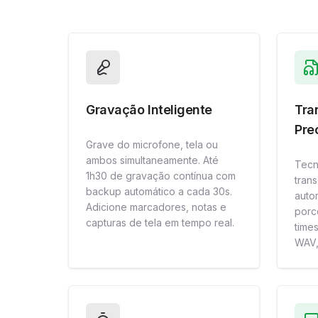
Gravação Inteligente
Tra
Pre
Grave do microfone, tela ou
ambos simultaneamente. Até
Tecn
1h30 de gravação contínua com
tran
backup automático a cada 30s.
auto
Adicione marcadores, notas e
porc
capturas de tela em tempo real.
time
WAV,